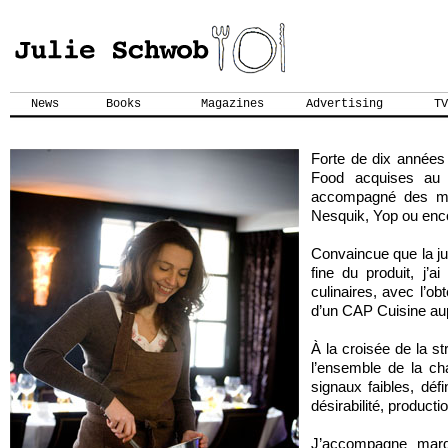
News
Books
Magazines
Advertising
TV
Forte de dix années
Food acquises au s
accompagné des mar
Nesquik, Yop ou enco
Convaincue que la j
fine du produit, j’
culinaires, avec l’ob
d’un CAP Cuisine au
À la croisée de la str
l’ensemble de la ch
signaux faibles, déf
désirabilité, product
J’accompagne marq