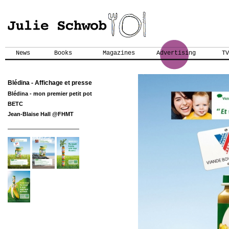
News
Books
Magazines
Advertising
TV
Blédina - Affichage et presse
Blédina - mon premier petit pot
BETC
Jean-Blaise Hall @FHMT